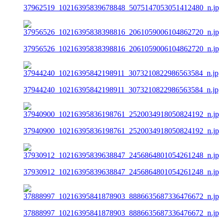
37962519_10216395839678848_5075147053051412480_n.j
37956526_10216395838398816_2061059006104862720_n.j
37944240_10216395842198911_3073210822986563584_n.jp
37940900_10216395836198761_2520034918050824192_n.j
37930912_10216395839638847_2456864801054261248_n.j
37888997_10216395841878903_8886635687336476672_n.j