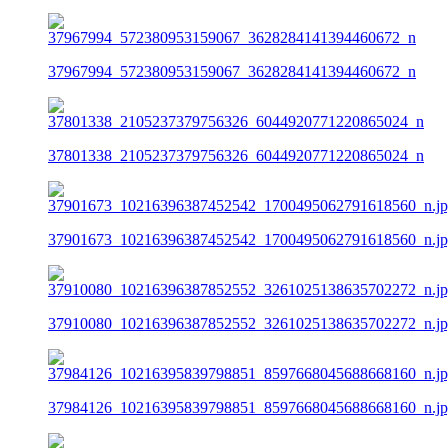
37967994_572380953159067_3628284141394460672_n
37801338_2105237379756326_6044920771220865024_n
37901673_10216396387452542_1700495062791618560_n.j
37910080_10216396387852552_3261025138635702272_n.j
37984126_10216395839798851_8597668045688668160_n.j