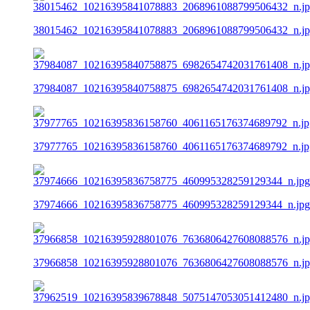
38015462_10216395841078883_2068961088799506432_n.j
37984087_10216395840758875_6982654742031761408_n.j
37977765_10216395836158760_4061165176374689792_n.jp
37974666_10216395836758775_460995328259129344_n.jpg
37966858_10216395928801076_7636806427608088576_n.j