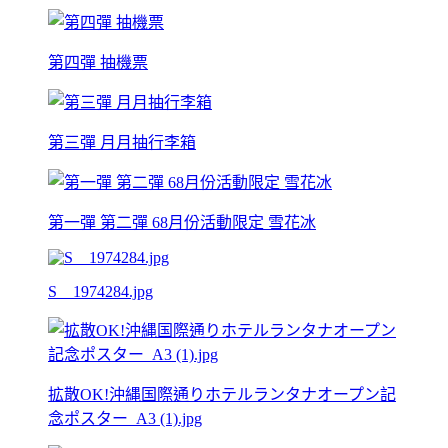
第四彈 抽機票
第三彈 月月抽行李箱
第一彈 第二彈 68月份活動限定 雪花冰
S__1974284.jpg
拡散OK!沖縄国際通りホテルランタナオープン記
念ポスター_A3 (1).jpg