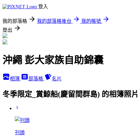
登入
我的部落格
我的部落格後台
我的帳號
登出
沖繩 彭大家族自助錦囊
相簿
部落格
名片
冬季限定_賞鯨船(慶留間群島) 的相簿照
刊頭